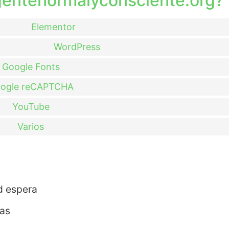
 gentenormalyconsciente.org?
Elementor
WordPress
Google Fonts
ogle reCAPTCHA
YouTube
Varios
d espera
tas