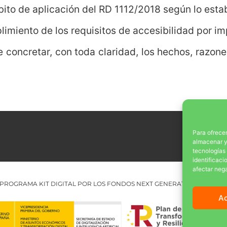
to de aplicación del RD 1112/2018 según lo establ
imiento de los requisitos de accesibilidad por 
e concretar, con toda claridad, los hechos, razon
Para ofrecer
almacenar y/
tecnologías
identificaci
afectar nega
PROGRAMA KIT DIGITAL POR LOS FONDOS NEXT GENERATION (EU) DEL
A