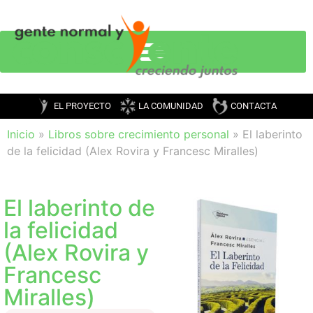
EL PROYECTO
LA COMUNIDAD
CONTACTA
Inicio
»
Libros sobre crecimiento personal
»
El laberinto
de la felicidad (Alex Rovira y Francesc Miralles)
El laberinto de
la felicidad
(Alex Rovira y
Francesc
Miralles)