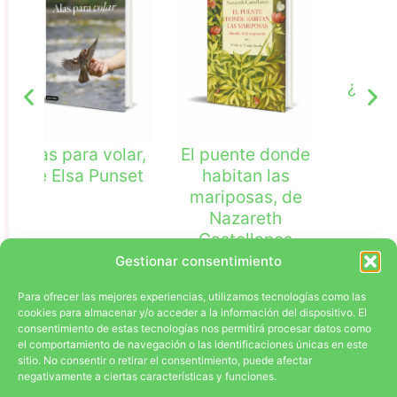
¿Por qué nadie
M
me lo dijo
antes? (Julie
Smith)
ar,
El puente donde
set
habitan las
mariposas, de
Nazareth
Castellanos
Gestionar consentimiento
Para ofrecer las mejores experiencias, utilizamos tecnologías como las
cookies para almacenar y/o acceder a la información del dispositivo. El
consentimiento de estas tecnologías nos permitirá procesar datos como
el comportamiento de navegación o las identificaciones únicas en este
sitio. No consentir o retirar el consentimiento, puede afectar
EL PROYECTO
LA COMUNIDAD
CONTACTA
negativamente a ciertas características y funciones.