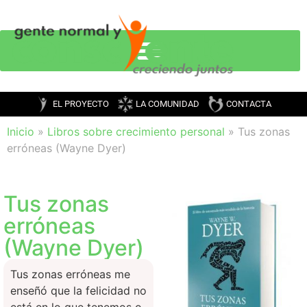
EL PROYECTO
LA COMUNIDAD
CONTACTA
Inicio
»
Libros sobre crecimiento personal
»
Tus zonas
erróneas (Wayne Dyer)
Tus zonas
erróneas
(Wayne Dyer)
Tus zonas erróneas me
enseñó que la felicidad no