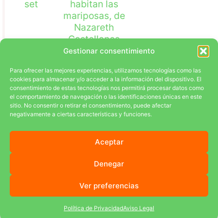
set
habitan las
mariposas, de
Nazareth
Castellanos
Gestionar consentimiento
Para ofrecer las mejores experiencias, utilizamos tecnologías como las
cookies para almacenar y/o acceder a la información del dispositivo. El
consentimiento de estas tecnologías nos permitirá procesar datos como
el comportamiento de navegación o las identificaciones únicas en este
sitio. No consentir o retirar el consentimiento, puede afectar
EL PROYECTO
LA COMUNIDAD
CONTACTA
negativamente a ciertas características y funciones.
Aviso Legal
Privacidad
Cookies
Accesibilidad
© Gente Normal y Consciente
Aceptar
Denegar
FINANCIADO POR LA UNIÓN EUROPEA CON EL PROGRAMA KIT
DIGITAL POR LOS FONDOS NEXT GENERATION (EU) DEL MECANISMO
Ver preferencias
DE RECUPERACIÓN Y RESILIENCIA
Política de Privacidad
Aviso Legal