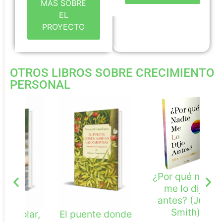
MÁS SOBRE
EL
PROYECTO
OTROS
LIBROS SOBRE CRECIMIENTO
PERSONAL
¿Por qué nadie
M
me lo dijo
antes? (Julie
Smith)
ar,
El puente donde